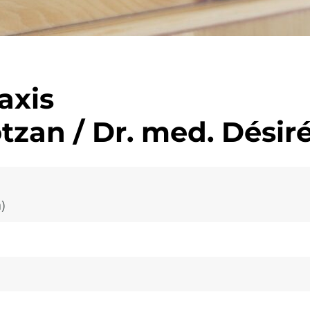
axis
otzan / Dr. med. Dési
)