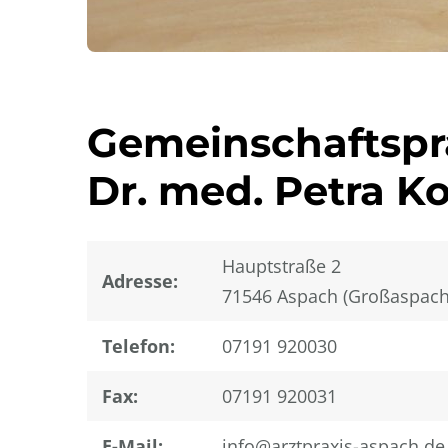
Gemeinschaftspr
Dr. med. Petra K
Hauptstraße 2
Adresse:
71546 Aspach (Großaspach
Telefon:
07191 920030
Fax:
07191 920031
E-Mail:
info@arztpraxis-aspach.de